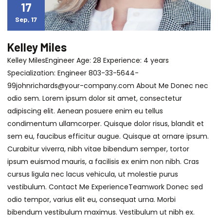
17
Sep, 17
Kelley Miles
Kelley MilesEngineer Age: 28 Experience: 4 years
Specialization: Engineer
803-33-5644-
99johnrichards@your-company.com
About Me Donec nec
odio sem. Lorem ipsum dolor sit amet, consectetur
adipiscing elit. Aenean posuere enim eu tellus
condimentum ullamcorper. Quisque dolor risus, blandit et
sem eu, faucibus efficitur augue. Quisque at ornare ipsum.
Curabitur viverra, nibh vitae bibendum semper, tortor
ipsum euismod mauris, a facilisis ex enim non nibh. Cras
cursus ligula nec lacus vehicula, ut molestie purus
vestibulum. Contact Me ExperienceTeamwork Donec sed
odio tempor, varius elit eu, consequat urna. Morbi
bibendum vestibulum maximus. Vestibulum ut nibh ex.