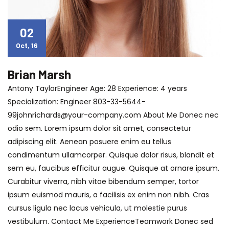
02
Oct, 16
Brian Marsh
Antony TaylorEngineer Age: 28 Experience: 4 years
Specialization: Engineer
803-33-5644-
99johnrichards@your-company.com
About Me Donec nec
odio sem. Lorem ipsum dolor sit amet, consectetur
adipiscing elit. Aenean posuere enim eu tellus
condimentum ullamcorper. Quisque dolor risus, blandit et
sem eu, faucibus efficitur augue. Quisque at ornare ipsum.
Curabitur viverra, nibh vitae bibendum semper, tortor
ipsum euismod mauris, a facilisis ex enim non nibh. Cras
cursus ligula nec lacus vehicula, ut molestie purus
vestibulum. Contact Me ExperienceTeamwork Donec sed