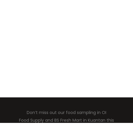
Don’t miss out our food sampling in OI
Food Supply and BS Fresh Mart in Kuantan this
weekend
we’ve also lined up attractive promos