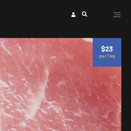
$23
per 1 kg